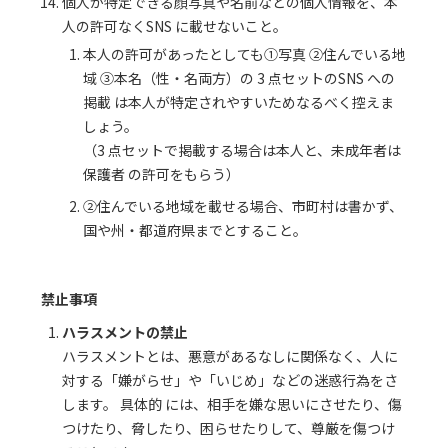
個人が特定できる顔写真や名前などの個人情報を、本
人の許可なくSNS に載せないこと。
本人の許可があったとしても①写真 ②住んでいる地
域 ③本名（性・名両方）の 3 点セットのSNS への
掲載 は本人が特定されやすいためなるべく控えま
しょう。
（3 点セットで掲載する場合は本人と、未成年者は
保護者 の許可をもらう）
②住んでいる地域を載せる場合、市町村は書かず、
国や州・都道府県までとすること。
禁止事項
ハラスメントの禁止
ハラスメントとは、悪意があるなしに関係なく、人に
対する「嫌がらせ」や「いじめ」などの迷惑行為をさ
します。 具体的 には、相手を嫌な思いにさせたり、傷
つけたり、脅したり、困らせたりして、尊厳を傷つけ