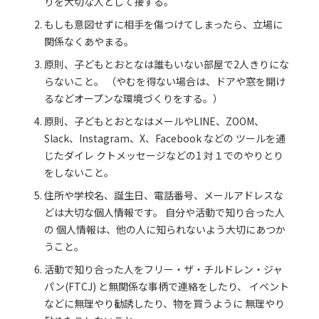
りを大切な人として接する。
もしも意図せずに相手を傷つけてしまったら、立場に
関係なくあやまる。
原則、子どもとおとなは誰もいない部屋で2人きりにな
らないこと。 （やむを得ない場合は、ドアや窓を開け
るなどオープンな環境づくりをする。）
原則、子どもとおとなはメールやLINE、ZOOM、
Slack、Instagram、X、Facebook などの ツールを通
じたダイレ クトメッセージなどの1 対１でのやりとり
をしないこと。
住所や学校名、誕生日、電話番号、メールアドレスな
どは大切な個人情報です。 自分や活動で知り合った人
の 個人情報は、他の人に知られないよう大切にあつか
うこと。
活動で知り合った人をフリー・ザ・チルドレン・ジャ
パン(FTCJ) と無関係な事柄で連絡をしたり、 イベント
などに無理やり勧誘したり、物を買うように 無理やり