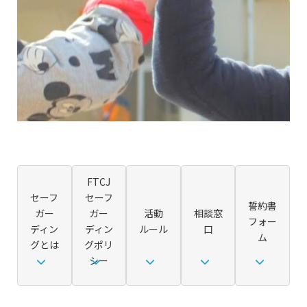
FTCJ
セーフ
セーフ
誓約書
ガー
ガー
活動
相談窓
フォー
ディン
ディン
ルール
口
ム
グとは
グポリ
シー