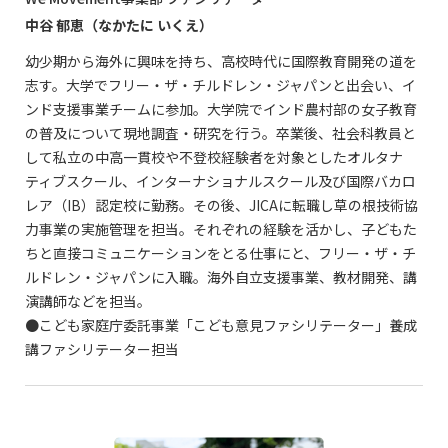
中谷 郁恵（なかたに いくえ）
幼少期から海外に興味を持ち、高校時代に国際教育開発の道を
志す。大学でフリー・ザ・チルドレン・ジャパンと出会い、イ
ンド支援事業チームに参加。大学院でインド農村部の女子教育
の普及について現地調査・研究を行う。卒業後、社会科教員と
して私立の中高一貫校や不登校経験者を対象としたオルタナ
ティブスクール、インターナショナルスクール及び国際バカロ
レア（IB）認定校に勤務。その後、JICAに転職し草の根技術協
力事業の実施管理を担当。それぞれの経験を活かし、子どもた
ちと直接コミュニケーションをとる仕事にと、フリー・ザ・チ
ルドレン・ジャパンに入職。海外自立支援事業、教材開発、講
演講師などを担当。
●こども家庭庁委託事業「こども意見ファシリテーター」養成
講ファシリテーター担当