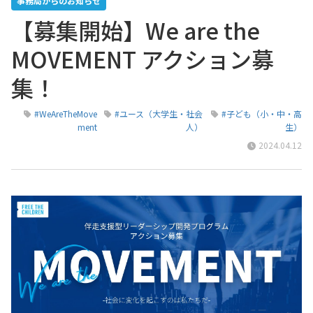
事務局からのお知らせ
【募集開始】We are the
MOVEMENT アクション募
集！
#WeAreTheMove
#ユース（大学生・社会
#子ども（小・中・高
ment
人）
生）
2024.04.12