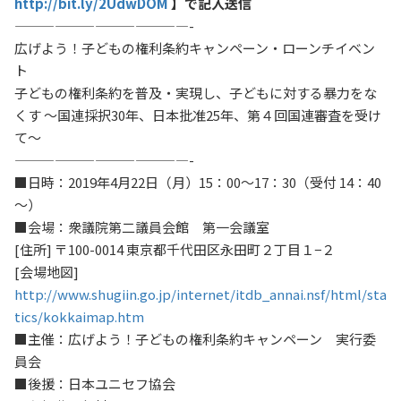
http://bit.ly/2UdwDOM
】で記入送信
—————————————-
広げよう！子どもの権利条約キャンペーン・ローンチイベン
ト
子どもの権利条約を普及・実現し、子どもに対する暴力をな
くす ～国連採択30年、日本批准25年、第４回国連審査を受け
て～
—————————————-
■日時：2019年4月22日（月）15：00～17：30（受付 14：40
～）
■会場：衆議院第二議員会館 第一会議室
[住所] 〒100-0014 東京都千代田区永田町２丁目１−２
[会場地図]
http://www.shugiin.go.jp/internet/itdb_annai.nsf/html/sta
tics/kokkaimap.htm
■主催：広げよう！子どもの権利条約キャンペーン 実行委
員会
■後援：日本ユニセフ協会