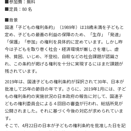
■参加費：無料
■定員：80 名
■背景
国連「子どもの権利条約」（1989年）は18歳未満を子どもと
定め、子どもの最善の利益の保障のため、「生存」「発達」
「保護」「参加」の権利を具体的に定めています。しかし昨
今は子どもを取り巻く社会・経済環境が厳しさを増し、虐
待、貧困、いじめ、不登校、自殺などの社会課題が認識さ
れ、この条約が掲げる権利を十分に実現するにはまだ課題が
残されています。
2019年は、国連子どもの権利条約が採択されて30年、日本が
批准して25年の節目の年です。さらに、2019年1月には、子ど
もの権利条約の実施状況の日本政府の報告に対して、国連子
どもの権利委員会による４回目の審査が行われ、総括所見が
公開されました。それに基づく今後の対応が求められていま
す。
そこで、4月22日の日本が子どもの権利条約を批准した日を記