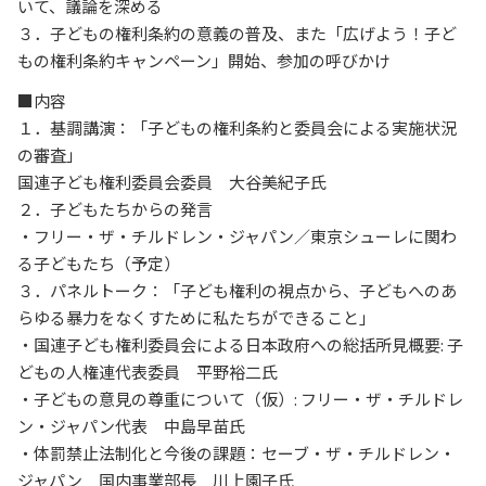
いて、議論を深める
３．子どもの権利条約の意義の普及、また「広げよう！子ど
もの権利条約キャンペーン」開始、参加の呼びかけ
■内容
１．基調講演：「子どもの権利条約と委員会による実施状況
の審査」
国連子ども権利委員会委員 大谷美紀子氏
２．子どもたちからの発言
・フリー・ザ・チルドレン・ジャパン／東京シューレに関わ
る子どもたち（予定）
３．パネルトーク：「子ども権利の視点から、子どもへのあ
らゆる暴力をなくすために私たちができること」
・国連子ども権利委員会による日本政府への総括所見概要: 子
どもの人権連代表委員 平野裕二氏
・子どもの意見の尊重について（仮）: フリー・ザ・チルドレ
ン・ジャパン代表 中島早苗氏
・体罰禁止法制化と今後の課題：セーブ・ザ・チルドレン・
ジャパン 国内事業部長 川上園子氏