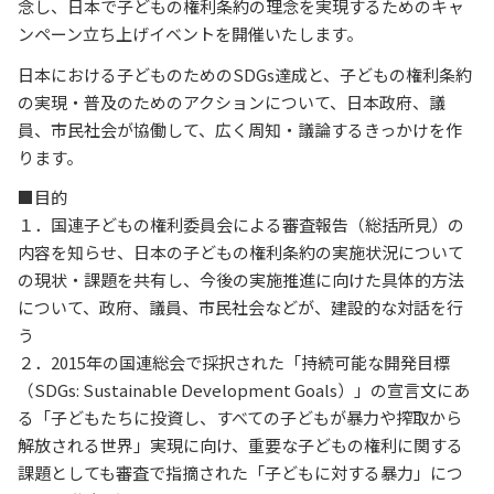
念し、日本で子どもの権利条約の理念を実現するためのキャ
ンペーン立ち上げイベントを開催いたします。
日本における子どものためのSDGs達成と、子どもの権利条約
の実現・普及のためのアクションについて、日本政府、議
員、市民社会が協働して、広く周知・議論するきっかけを作
ります。
■目的
１．国連子どもの権利委員会による審査報告（総括所見）の
内容を知らせ、日本の子どもの権利条約の実施状況について
の現状・課題を共有し、今後の実施推進に向けた具体的方法
について、政府、議員、市民社会などが、建設的な対話を行
う
２．2015年の国連総会で採択された「持続可能な開発目標
（SDGs: Sustainable Development Goals）」の宣言文にあ
る「子どもたちに投資し、すべての子どもが暴力や搾取から
解放される世界」実現に向け、重要な子どもの権利に関する
課題としても審査で指摘された「子どもに対する暴力」につ