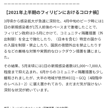
ーーーーーーーーーーーーーーーーーーーーー
【2021年上半期のフィリピンにおけるコロナ禍】
3月頃から感染拡大が急速に深刻化、4月中旬のピーク時には1
日の新規感染者が1万人前後のペースまで激増したことで、
フィリピン政府は3~5月にかけて、コミュニティ隔離措置（外
出制限）を全土で強化したり、（日本を含む）特定の国から
の入国を制限・禁止したり、国民の夜間外出を禁止したりす
るなどの厳格な対策や実質的なロックダウン措置を講じまし
た。
その結果、5月末頃には1日の新規感染者数は5,000～7,000人
程度まで抑え込まれ、6月からのコミュニティ隔離措置も少し
緩和されましたが、大半の地域が依然MECQ・GCQ（4段階中
のレベル3・2）に据え置かれており、まだまだ気が抜けない
深刻な状況が続いています。
補足：フィリピンのコミュニティ隔離措置（外出制限）