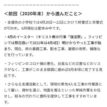
ーーーーーーーーーーーーーーーーーーーーー
＜前回（2020年末）から進んだこと＞
・支援先の小学校では4月20日～22日にかけて終業式と卒業式
が行われ、6月現在は夏休み中です。
・
4月のイースター（キリスト教の行事「復活祭」。フィリピ
ンでは祭日扱いで2021年は4月4日）明けからやっと工事が始
まり、
現在、床の基礎工事、配水工事、屋根の改修、補強な
どを行っています。
・フィリピンのコロナ禍の悪化、台風などの災害などのリス
クがなく、工事がこのまま順調に進めば8月末頃に完了する見
込です。
・さらなる支援活動として、現地の男性4人を工事の作業員と
して雇い、資材を運ぶ、地面を掘るといった単純作業をお任
せし、給与の代わりに食料を提供して工事をすすめていま
す。