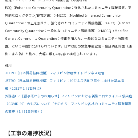
ECQ（Enhanced Community Quarantine：強化されたコミュニティ隔離措置、実
質的なロックダウン/都市封鎖）＞MECQ（Modified Enhanced Community
Quarantine：修正を加えた、強化されたコミュニティ隔離措置）＞GCQ（General
Community Quarantine：一般的なコミュニティ隔離措置）＞MGCQ（Modified
General Community Quarantine：修正を加えた、一般的なコミュニティ隔離措
置）という4段階に分けられています。日本政府の緊急事態宣言・蔓延防止措置（通
称：まん防）と比べ、大幅に厳しい内容で構成されています。
引用
JETRO（日本貿易振興機構）フィリピン特設サイト ビジネス短信
JETRO（日本貿易振興機構）フィリピン：ビジネス活動正常化に向けた基本情
報
（
2021
年
6
月
7
日
時点）
外務省HP 【領事班からのお知らせ】フィリピンにおける新型コロナウイルス感染症
（COVID-19）の対応について（その６５：フィリピン各地のコミュニティ隔離措置
の変更（5月31日発表））
【工事の進捗状況】