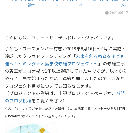
報告
ン
オ
人）
2021.06.17
こんにちは、フリー・ザ・チルドレン・ジャパンです。
子ども・ユースメンバー有志が2019年8月16日～9月に実施・
達成したクラウドファンディング「
未来を創る教育を子ども
達へ！～ミンダナオ島学校修繕プロジェクト～
」の修繕工事
の着工がコロナ禍で1年以上遅延していた件ですが、
現地から
やっと工事が始まったという連絡が届きましたので、近況と
プロジェクト進捗についてお知らせします。
（プロジェクトの詳細は、上記プロジェクトページか、
当時
のブログ投稿
をご覧ください）
なお、Readyforでご支援いただいた皆様には、本記事と同じメッセージを6月17日
にReadyforのアカウントへお送りしております。