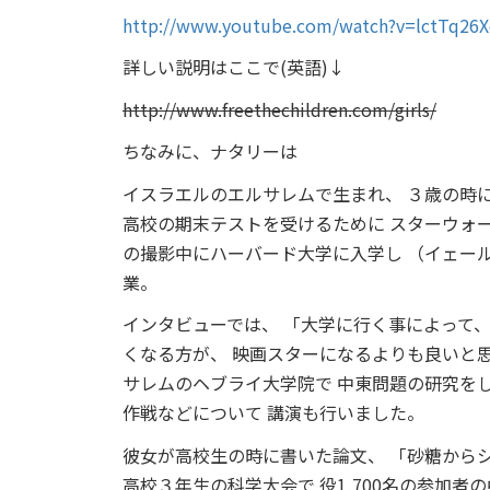
http://www.youtube.com/watch?v=lctTq26
詳しい説明はここで(英語)↓
http://www.freethechildren.com/girls/
ちなみに、ナタリーは
イスラエルのエルサレムで生まれ、 ３歳の時
高校の期末テストを受けるために スターウォ
の撮影中にハーバード大学に入学し （イェー
業。
インタビューでは、 「大学に行く事によって、
くなる方が、 映画スターになるよりも良いと思
サレムのヘブライ大学院で 中東問題の研究をし
作戦などについて 講演も行いました。
彼女が高校生の時に書いた論文、 「砂糖から
高校３年生の科学大会で 役1,700名の参加者