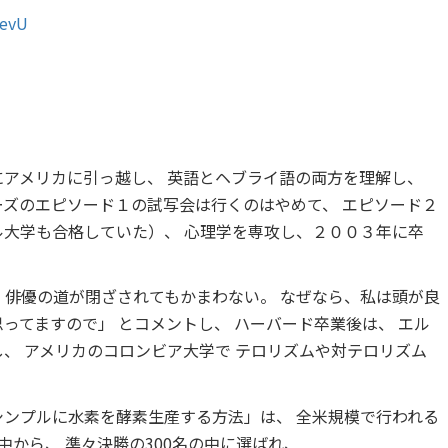
XevU
にアメリカに引っ越し、 英語とヘブライ語の両方を理解し、
ーズのエピソード１の試写会は行くのはやめて、 エピソード２
ル大学も合格していた）、 心理学を専攻し、２００３年に卒
 俳優の道が閉ざされてもかまわない。 なぜなら、私は頭が良
ってますので」 とコメントし、 ハーバード卒業後は、 エル
、 アメリカのコロンビア大学で テロリズムや対テロリズム
シンプルに水素を酵素生産する方法」は、 全米規模で行われる
の中から、 準々決勝の300名の中に選ばれ、