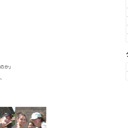
のか」
、