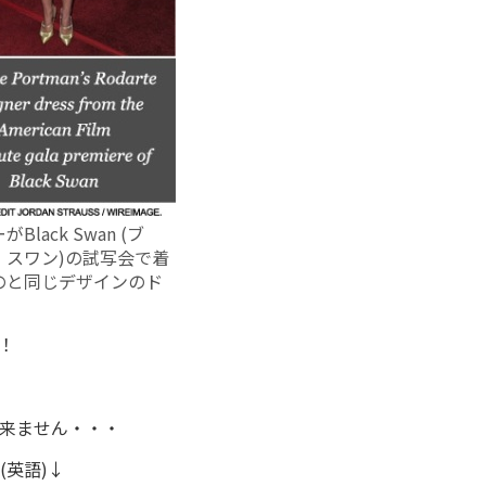
Black Swan (ブ
・スワン)の試写会で着
のと同じデザインのド
！
来ません・・・
英語)↓