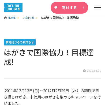
寄付する
HOME
お知らせ
はがきで国際協力！目標達成!
事務局からのお知らせ
はがきで国際協力！目標達
成!
2012.05.10
2011
年
12
月
12
日
(
月
)
～
2012
月
2
月
29
日（水）の期間で書
き損じはがき、未使用のはがきを集めるキャンペーンを行
いました。