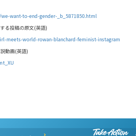
/we-want-to-end-gender-_b_5871850.html
する投稿の原文(英語)
irl-meets-world-rowan-blanchard-feminist-instagram
説動画(英語)
nmt_XU