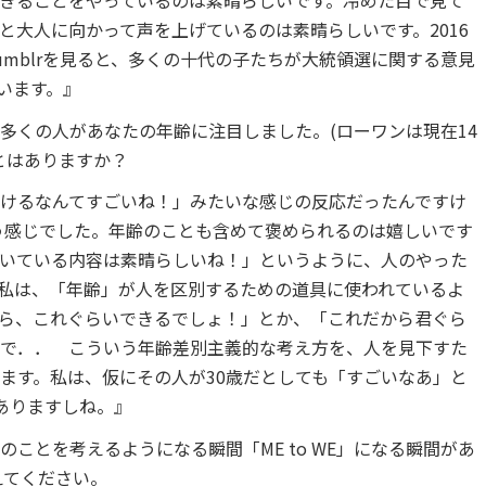
きることをやっているのは素晴らしいです。冷めた目で見て
と大人に向かって声を上げているのは素晴らしいです。2016
mblrを見ると、多くの十代の子たちが大統領選に関する意見
います。』
多くの人があなたの年齢に注目しました。(ローワンは現在14
とはありますか？
けるなんてすごいね！」みたいな感じの反応だったんですけ
う感じでした。年齢のことも含めて褒められるのは嬉しいです
いている内容は素晴らしいね！」というように、人のやった
私は、「年齢」が人を区別するための道具に使われているよ
ら、これぐらいできるでしょ！」とか、「これだから君ぐら
で．． こういう年齢差別主義的な考え方を、人を見下すた
ます。私は、仮にその人が30歳だとしても「すごいなあ」と
ありますしね。』
ことを考えるようになる瞬間「ME to WE」になる瞬間があ
教えてください。