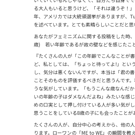
いていているんじゃなくて、自分たち自身でで
る大人もいると思うけど、「それは違うぞ！」
年、アメリカでは大統領選挙がありますが、Tu
を述べています。とても素晴らしいことだと思
あなたがフェミニズムに関する投稿をした時、
歳) 若い年齢であるが故の壁などを感じたこ
『たくさんの人が「この年齢でこんなことが書
ど、私としては、「ちょっと待ってよ!」とい
し、気分は悪くないんですが、本当は「君の書
ことそのものを評価するべきだと思うんです。
うな気がしています。「もうこんな歳なんだか
いの年齢の子はダメなんだよね」みたいな感じ
めの口実として押し付けている人が多い気がし
思うことをしている8歳の子にも会ったことが
たくさんの人が、自分中心の考えから、他の人の
ります。ローワンの「ME to WE」の瞬間を