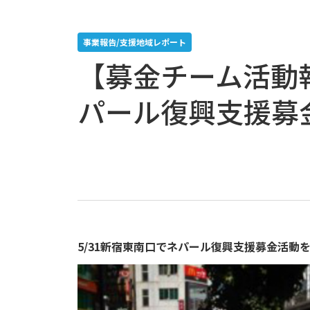
事業報告/支援地域レポート
【募金チーム活動
パール復興支援募
5/31新宿東南口でネパール復興支援募金活動