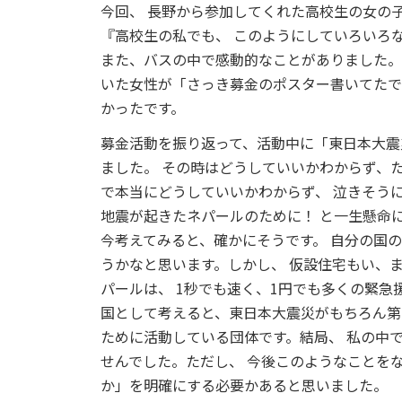
今回、
長野から参加してくれた高校生の女の
『高校生の私でも、
このようにしていろいろ
また、バスの中で感動的なことがありました
いた女性が「さっき募金のポスター書いてた
かったです。
募金活動を振り返って、活動中に「東日本大
ました。
その時はどうしていいかわからず、
で本当にどうしていいかわからず、
泣きそう
地震が起きたネパールのために！
と一生懸命
今考えてみると、確かにそうです。
自分の国
うかなと思います。しかし、
仮設住宅もい、
パールは、
1秒でも速く、1円でも多くの緊急
国として考えると、東日本大震災がもちろん
ために活動している団体です。結局、
私の中
せんでした。ただし、
今後このようなことをな
か」を明確にする必要かあると思いました。