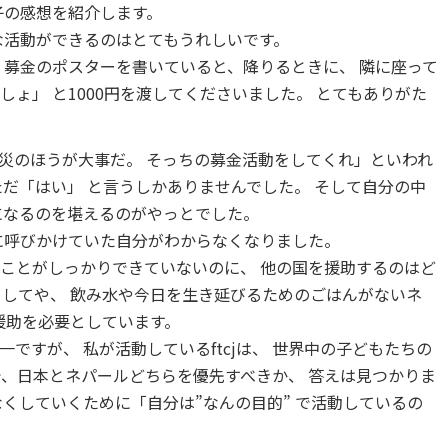
子の感想を紹介します。
な活動ができるのはとてもうれしいです。
。
募金のポスターを書いていると、降りるときに、
隣に座って
でしょ」
と1000円を渡してくださいました。
とてもありがた
震災のほうが大事だ。
そっちの募金活動をしてくれ」といわれ
ただ「はい」
と言うしかありませんでした。
そして自分の中
になるのを堪えるのがやっとでした。
に呼びかけていた自分がわからなくなりました。
のことがしっかりできていないのに、
他の国を援助するのはど
ましてや、
飲み水や今日を生き延びるためのごはんがないネ
援助を必要としています。
第一ですが、
私が活動しているftcjは、
世界中の子どもたちの
で、日本とネパールどちらを優先すべきか、
答えは見つかりま
くしていくために「自分は”なんの目的”
で活動しているの