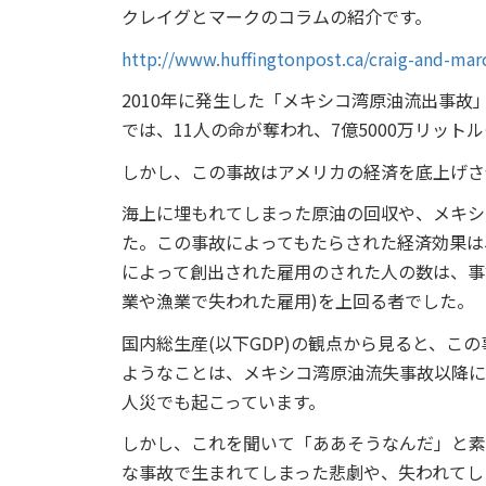
クレイグとマークのコラムの紹介です。
http://www.huffingtonpost.ca/craig-and-ma
2010年に発生した「メキシコ湾原油流出事
では、11人の命が奪われ、7億5000万リッ
しかし、この事故はアメリカの経済を底上げさ
海上に埋もれてしまった原油の回収や、メキシ
た。この事故によってもたらされた経済効果は
によって創出された雇用のされた人の数は、事故
業や漁業で失われた雇用)を上回る者でした。
国内総生産(以下GDP)の観点から見ると、こ
ようなことは、メキシコ湾原油流失事故以降に
人災でも起こっています。
しかし、これを聞いて「ああそうなんだ」と素
な事故で生まれてしまった悲劇や、失われてし