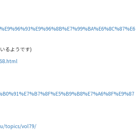
BA%BA%E9%96%93%E9%96%8B%E7%99%BA%E6%8C%87%E6
いるようです)
68.html
%E6%B0%91%E7%B7%8F%E5%B9%B8%E7%A6%8F%E9%87
u/topics/vol79/