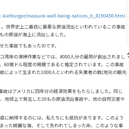
rc-kielburger/measure-well-being-nations_b_8190450.html
故」。世界史上二番目に最悪な原油流出といわれているこの事故
トルもの原油が海上に流出しました。
せた事故でもあったのです。
コ湾岸の清掃作業などでは、4000人分の雇用が創出されまし
、60億ドル程度の規模であると推定されています。この事故
によって生まれた1000人といわれる失業者の数(地元の観光
の事故はアメリカに四年分の経済効果をもたらしました。同じ
、地球上で発生した30もの原油流出事故や、他の自然災害や
直に納得するのには、私たちにも抵抗があります。このよう
まった綺麗な海、そして失われてしまった命、このような事