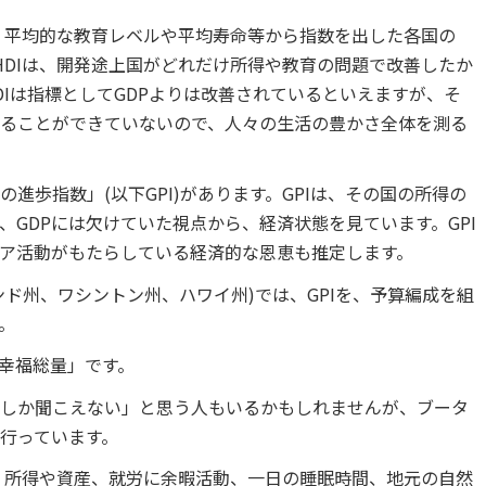
得、平均的な教育レベルや平均寿命等から指数を出した各国の
。HDIは、開発途上国がどれだけ所得や教育の問題で改善したか
Iは指標としてGDPよりは改善されているといえますが、そ
ることができていないので、人々の生活の豊かさ全体を測る
進歩指数」(以下GPI)があります。GPIは、その国の所得の
GDPには欠けていた視点から、経済状態を見ています。GPI
ア活動がもたらしている経済的な恩恵も推定します。
ド州、ワシントン州、ハワイ州)では、GPIを、予算編成を組
。
幸福総量」です。
しか聞こえない」と思う人もいるかもしれませんが、ブータ
行っています。
し、所得や資産、就労に余暇活動、一日の睡眠時間、地元の自然