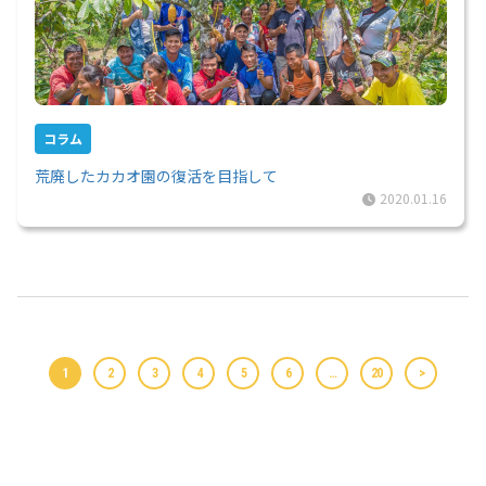
コラム
荒廃したカカオ園の復活を目指して
2020.01.16
1
2
3
4
5
6
…
20
>